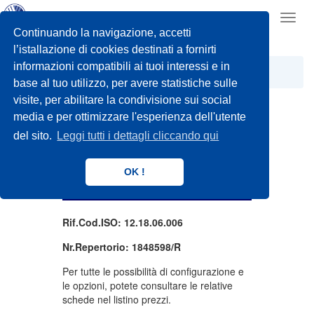
Toggl
navig
Continuando la navigazione, accetti
l’istallazione di cookies destinati a fornirti
informazioni compatibili ai tuoi interessi e in
TRICICLI
MOD. SPORTY
base al tuo utilizzo, per avere statistiche sulle
visite, per abilitare la condivisione sui social
media e per ottimizzare l'esperienza dell'utente
del sito.
Leggi tutti i dettagli cliccando qui
MOD. SPORTY
OK !
Triciclo per bambini da 8 anni
Rif.Cod.ISO: 12.18.06.006
Nr.Repertorio: 1848598/R
Per tutte le possibilità di configurazione e
le opzioni, potete consultare le relative
schede nel listino prezzi.