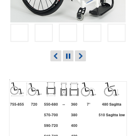
.
755-855
720
550-680
--
360
7°
480 Sagitta
330-
570-700
380
510 Sagitta low
590-720
400
610-740
420