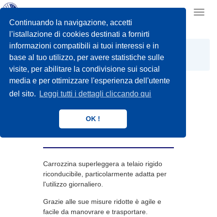
Toggl
navig
Continuando la navigazione, accetti
l’istallazione di cookies destinati a fornirti
informazioni compatibili ai tuoi interessi e in
CARROZZINE MANUALI
SUPERLEGGERE
base al tuo utilizzo, per avere statistiche sulle
MOD.SAGITTA
visite, per abilitare la condivisione sui social
media e per ottimizzare l'esperienza dell'utente
del sito.
Leggi tutti i dettagli cliccando qui
MOD.SAGITTA
OK !
Carrozzina superleggera
Carrozzina superleggera a telaio rigido
riconducibile, particolarmente adatta per
l'utilizzo giornaliero.
Grazie alle sue misure ridotte è agile e
facile da manovrare e trasportare.